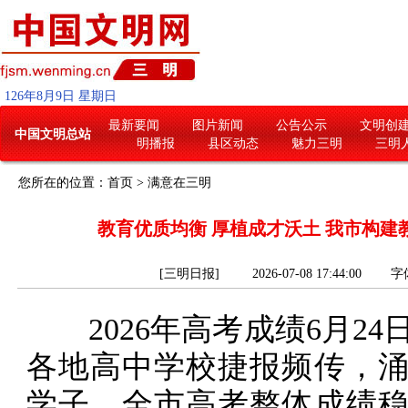
126
年
8
月
9
日
星期日
最新要闻
图片新闻
公告公示
文明创
中国文明总站
明播报
县区动态
魅力三明
三明
您所在的位置：
首页
>
满意在三明
教育优质均衡 厚植成才沃土 我市构建
[三明日报] 2026-07-08 17:44:00
字
2026年高考成绩6月24
各地高中学校捷报频传，
学子，全市高考整体成绩