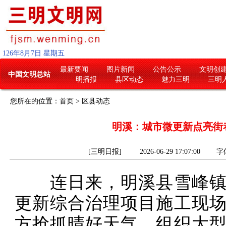
126
年
8
月
7
日
星期五
最新要闻
图片新闻
公告公示
文明创
中国文明总站
明播报
县区动态
魅力三明
三明
您所在的位置：
首页
>
区县动态
明溪：城市微更新点亮街
[三明日报] 2026-06-29 17:07:00
字
连日来，明溪县雪峰镇
更新综合治理项目施工现
方抢抓晴好天气，组织大