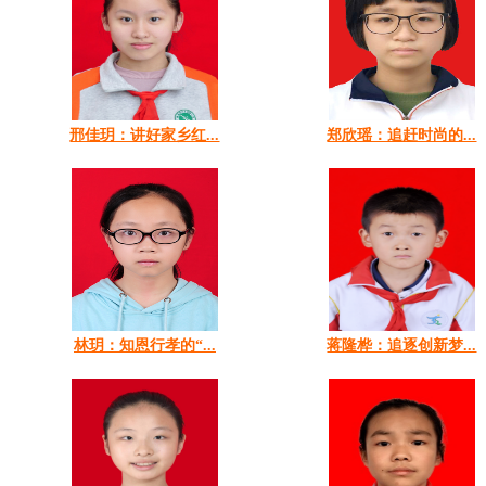
邢佳玥：讲好家乡红...
郑欣瑶：追赶时尚的...
林玥：知恩行孝的“...
蒋隆桦：追逐创新梦...