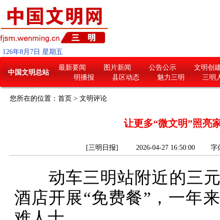
126
年
8
月
7
日
星期五
最新要闻
图片新闻
公告公示
文明创
中国文明总站
明播报
县区动态
魅力三明
三明
您所在的位置：
首页
>
文明评论
让更多“微文明”照亮
[三明日报] 2026-04-27 16:50:00
字
动车三明站附近的三元
酒店开展“免费餐”，一年来
难人士。