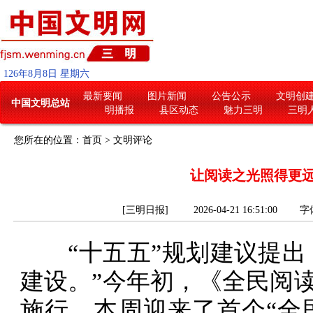
126
年
8
月
8
日
星期六
最新要闻
图片新闻
公告公示
文明创
中国文明总站
明播报
县区动态
魅力三明
三明
您所在的位置：
首页
>
文明评论
让阅读之光照得更
[三明日报] 2026-04-21 16:51:00
字
“十五五”规划建议提出
建设。”今年初，《全民阅
施行，本周迎来了首个“全