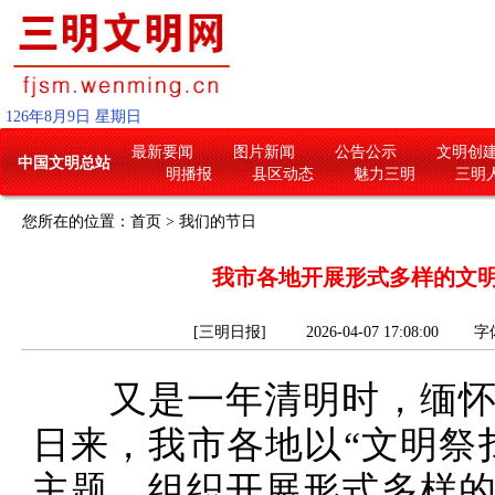
126
年
8
月
9
日
星期日
最新要闻
图片新闻
公告公示
文明创
中国文明总站
明播报
县区动态
魅力三明
三明
您所在的位置：
首页
>
我们的节日
我市各地开展形式多样的文
[三明日报] 2026-04-07 17:08:00
字
又是一年清明时，缅怀
日来，我市各地以“文明祭
主题，组织开展形式多样