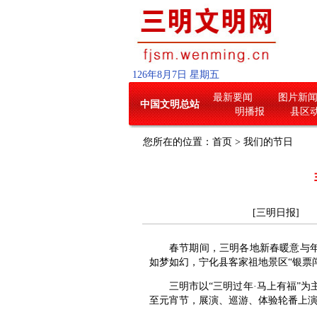
126
年
8
月
7
日
星期五
最新要闻
图片新
中国文明总站
明播报
县区
您所在的位置：
首页
>
我们的节日
[三明日报] 20
春节期间，三明各地新春暖意与年味
如梦如幻，宁化县客家祖地景区“银票
三明市以“三明过年·马上有福”为主
至元宵节，展演、巡游、体验轮番上