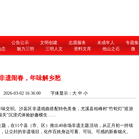
闻
公告公示
文明创建
志愿服务
未成年人
专题集
动态
魅力三明
三明人文
资料文库
他山之石
微
非遗闹春，年味解乡愁
26-03-02 16:36:00
字体显示：
大
中
小
交织。沙县区非遗戏曲搭配特色美食，尤溪县桂峰村“竹蛇灯”巡游
闯关”沉浸式体验妙趣横生……
题，在11个县（市、区）推出40余场非遗主题活动，从正月初一持续
演，让尘封的非遗项目，化作百姓身边可看、可玩、可感的新春烟火。