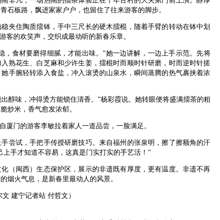
非凡，一场热闹的擂茶体验正在千年古村的大夫第门前上演。醇厚
过青石板路，飘进家家户户，也留住了往来游客的脚步。
夹住陶质擂钵，手中三尺长的硬木擂棍，随着手臂的转动在钵中划
着游客的欢笑声，交织成最动听的新春乐章。
，食材要磨得细腻，才能出味。”她一边讲解，一边上手示范。先将
加入熟花生、白芝麻和少许生姜，擂棍时而顺时针研磨，时而逆时针搓
，她手腕轻转添入食盐，冲入滚烫的山泉水，瞬间蒸腾的热气裹挟着浓
出醇味，冲得烫方能锁住清香。”杨彩霞说。她转眼便将盛满擂茶的粗
酥脆炒米，香气愈发浓郁。
自厦门的游客李敏拉着家人一道品尝，一脸满足。
尝试，手把手传授研磨技巧。来自福州的张泉明，擦了擦额角的汗
己上手才知道不容易，这真是门实打实的手艺活！”
（闽西）生态保护区，展示的非遗既有厚度，更有温度。非遗不再
活的烟火气息，是新春里最动人的风景。
尔文 建宁记者站 付哲文）