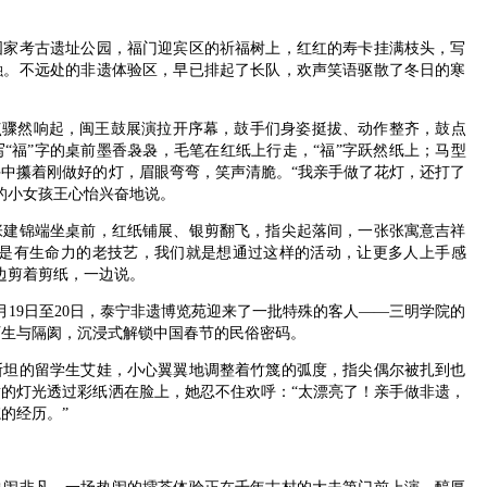
考古遗址公园，福门迎宾区的祈福树上，红红的寿卡挂满枝头，写
融。不远处的非遗体验区，早已排起了长队，欢声笑语驱散了冬日的寒
骤然响起，闽王鼓展演拉开序幕，鼓手们身姿挺拔、动作整齐，鼓点
“福”字的桌前墨香袅袅，毛笔在红纸上行走，“福”字跃然纸上；马型
中攥着刚做好的灯，眉眼弯弯，笑声清脆。“我亲手做了花灯，还打了
的小女孩王心怡兴奋地说。
锦端坐桌前，红纸铺展、银剪翻飞，指尖起落间，一张张寓意吉祥
镇是有生命力的老技艺，我们就是想通过这样的活动，让更多人上手感
边剪着剪纸，一边说。
9日至20日，泰宁非遗博览苑迎来了一批特殊的客人——三明学院的
陌生与隔阂，沉浸式解锁中国春节的民俗密码。
的留学生艾娃，小心翼翼地调整着竹篾的弧度，指尖偶尔被扎到也
的灯光透过彩纸洒在脸上，她忍不住欢呼：“太漂亮了！亲手做非遗，
的经历。”