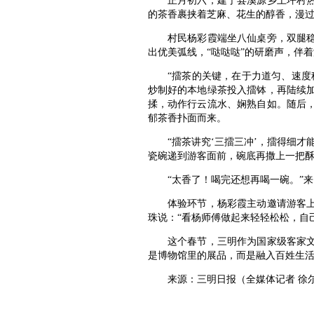
正月初六，建宁县溪源乡上坪村热闹
的茶香裹挟着芝麻、花生的醇香，漫
村民杨彩霞端坐八仙桌旁，双腿稳稳
出优美弧线，“哒哒哒”的研磨声，伴
“擂茶的关键，在于力道匀、速度稳
炒制好的本地绿茶投入擂钵，再陆续
揉，动作行云流水、娴熟自如。随后
郁茶香扑面而来。
“擂茶讲究‘三擂三冲’，擂得细才能
瓷碗递到游客面前，碗底再撒上一把
“太香了！喝完还想再喝一碗。”来
体验环节，杨彩霞主动邀请游客上手
珠说：“看杨师傅做起来轻轻松松，自
这个春节，三明作为国家级客家文化
是博物馆里的展品，而是融入百姓生
来源：三明日报（
全媒体记者 徐