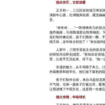
指尖传艺，古技送暖
正月初一，三元区岩前镇万寿岩国家
满新年心愿，红绸随风轻摆，暖意融
意。
“咚咚咚……”一阵铿锵有力的鼓点
激昂顿挫，引得围观群众阵阵喝彩。写
花灯制作摊位前，孩子们围坐一圈，手
闽王鼓，这年味太特别了！”来自福州
人群中，三明市首批文化特派员张建
的剪纸作品即刻成型。“剪纸在岩前
受，让老手艺活起来、传下去。”他一
非遗的魅力，从不局限于本土。2月1
外籍教师和留学生。他们放下最初的
鱼子灯制作台前，来自乌兹别克斯坦
不气馁。当第一盏鱼子灯被点亮，暖黄
让我读懂了中国文化，这是我一生难忘
烟火传情，年味绵长