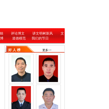
锦
评论博文
讲文明树新风
文
 博
道德模范
我们的节日
好 人 榜
更多>>