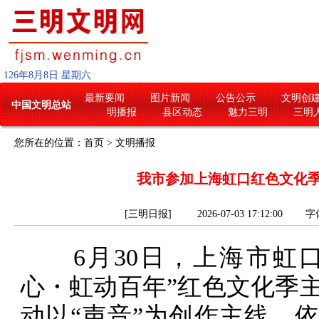
126
年
8
月
8
日
星期六
最新要闻
图片新闻
公告公示
文明创
中国文明总站
明播报
县区动态
魅力三明
三明
您所在的位置：
首页
>
文明播报
我市参加上海虹口红色文化
[三明日报] 2026-07-03 17:12:00
字
6月30日，上海市虹口
心・虹动百年”红色文化季
动以“声音”为创作主线，