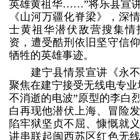
英雄黄祖华……”将乐县宣
《山河万疆化脊梁》，深
士黄祖华潜伏敌营搜集情
资，遭受酷刑依旧坚守信仰
牺牲的英雄事迹。
建宁县情景宣讲《永不
聚焦在建宁接受无线电专业
不消逝的电波”原型的李白
白再现他潜伏上海、冒险
陷牢狱坚贞不屈、慷慨就
讲串联起闽西苏区红色无