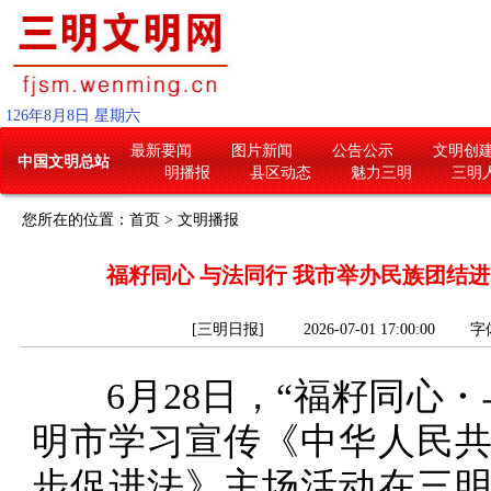
126
年
8
月
8
日
星期六
最新要闻
图片新闻
公告公示
文明创
中国文明总站
明播报
县区动态
魅力三明
三明
您所在的位置：
首页
>
文明播报
福籽同心 与法同行 我市举办民族团结
[三明日报] 2026-07-01 17:00:00
字
6月28日，“福籽同心・
明市学习宣传《中华人民
步促进法》主场活动在三