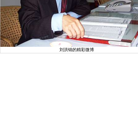
刘洪锦的精彩微博