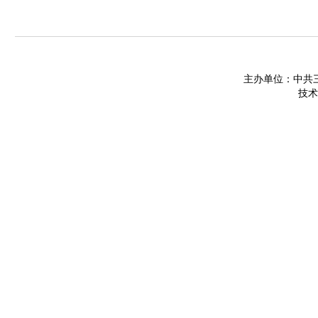
主办单位：中共
技术