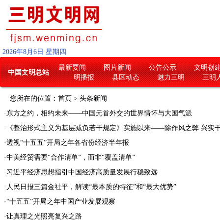
2026
年
8
月
6
日
星期四
最新要闻
图片新闻
公告公示
文明创
中国文明总站
明播报
县区动态
魅力三明
三明
您所在的位置：
首页
>
头条新闻
·
东方之约，相约未来——中国元首外交的世界情怀与大国气派
·
《整治形式主义为基层减负若干规定》实施以来——除作风之弊 兴实
·
透视“十五五”开局之年各省份经济半年报
·
中美经贸需要“合作清单”，而非“覆盖清单”
·
习近平经济思想指引中国经济高质量发展行稳致远
·
人民日报三篇金社平，解读“最本质的特征”和“最大优势”
·
“十五五”开局之年中国产业发展观察
·
让真理之光照亮复兴之路