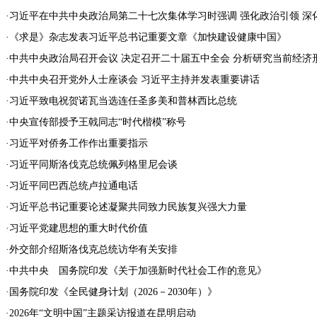
·
习近平在中共中央政治局第二十七次集体学习时强调 强化政治引领 深化创
·
《求是》杂志发表习近平总书记重要文章《加快建设健康中国》
·
中共中央政治局召开会议 决定召开二十届五中全会 分析研究当前经济形势
·
中共中央召开党外人士座谈会 习近平主持并发表重要讲话
·
习近平致电祝贺诺瓦当选连任圣多美和普林西比总统
·
中央宣传部授予王戟同志“时代楷模”称号
·
习近平对侨务工作作出重要指示
·
习近平同斯洛伐克总统佩列格里尼会谈
·
习近平同巴西总统卢拉通电话
·
习近平总书记重要论述凝聚共同致力民族复兴强大力量
·
习近平党建思想的重大时代价值
·
外交部介绍斯洛伐克总统访华有关安排
·
中共中央 国务院印发《关于加强新时代社会工作的意见》
·
国务院印发《全民健身计划（2026－2030年）》
·
2026年“文明中国”主题采访报道在昆明启动