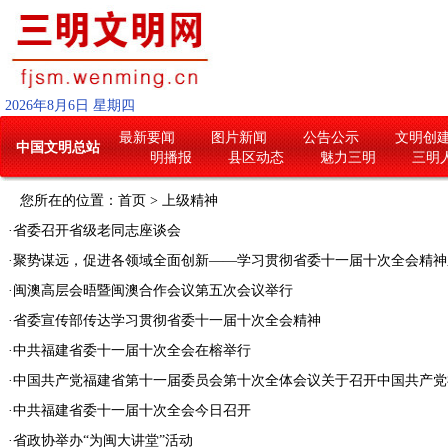
2026
年
8
月
6
日
星期四
最新要闻
图片新闻
公告公示
文明创
中国文明总站
明播报
县区动态
魅力三明
三明
您所在的位置：
首页
>
上级精神
·
省委召开省级老同志座谈会
·
聚势谋远，促进各领域全面创新——学习贯彻省委十一届十次全会精神
·
闽澳高层会晤暨闽澳合作会议第五次会议举行
·
省委宣传部传达学习贯彻省委十一届十次全会精神
·
中共福建省委十一届十次全会在榕举行
·
中国共产党福建省第十一届委员会第十次全体会议关于召开中国共产党福
·
中共福建省委十一届十次全会今日召开
·
省政协举办“为闽大讲堂”活动