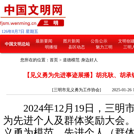
126
年
8
月
7
日
星期五
最新要闻
图片新闻
公告公示
文明创
中国文明总站
明播报
县区动态
魅力三明
三明
您所在的位置：
首页
>
道德模范·身边好人
【见义勇为先进事迹展播】胡兆耿、胡承
[三明市见义勇为工作协会] 2025-01-26 
2024年12月19日，三明
为先进个人及群体奖励大会。
义勇为模范、先进个人（群