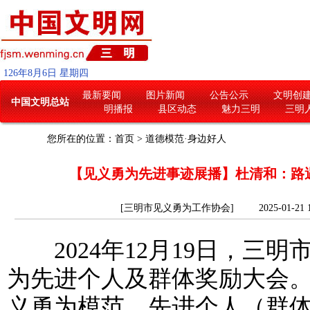
126
年
8
月
6
日
星期四
最新要闻
图片新闻
公告公示
文明创
中国文明总站
明播报
县区动态
魅力三明
三明
您所在的位置：
首页
>
道德模范·身边好人
【见义勇为先进事迹展播】杜清和：路
[三明市见义勇为工作协会] 2025-01-21 
2024年12月19日，三明
为先进个人及群体奖励大会。
义勇为模范、先进个人（群