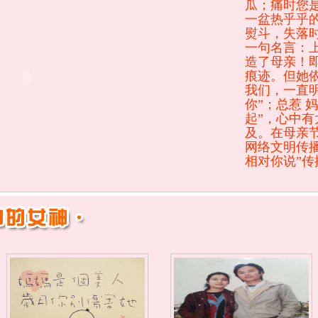
瓜；痛时您
一盆热乎乎
熨斗，失落
一句名言：
造了母亲！
痕迹。但她依
我们，一直
你”；总惹 
起”，心中
及。在母亲
网络文明传
相对你说”传