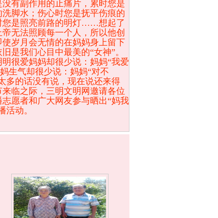
是没有副作用的止痛片，累时您是
的洗脚水；伤心时您是抚平伤痕的
时您是照亮前路的明灯……想起了
上帝无法照顾每一个人，所以他创
即使岁月会无情的在妈妈身上留下
旧是我们心目中最美的“女神”。
明明很爱妈妈却很少说：妈妈“我爱
妈妈生气却很少说：妈妈“对不
有太多的话没有说，现在说还来得
节来临之际，三明文明网邀请各位
播志愿者和广大网友参与晒出“妈我
播活动。