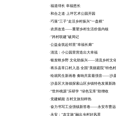
·
福道绵长 幸福悠长
·
和合之道·上坪艺术公园开园
·
巧落“三子”走活乡村振兴“一盘棋”
·
农房改造——重塑乡村生活价值内核
·
“跨村联建”破局记
·
公益金筑起邻里“幸福长廊”
·
清流：小公园里营造出大幸福
·
银发映乡野 文化助振兴——清流乡村文
·
将乐县常口村入选 全国“美丽庭院”特色
·
绘就民生新画卷 奏响共富最强音——沙
·
沙县区大洛镇探索山区乡镇特色发展新路
·
“世外桃源”乐研学 “绿色宝库”助增收
·
党建赋能 古村文旅别样热
·
奋力书写工业强镇新答卷——永安市曹远
·
永安：“农文旅”融出乡村好风景