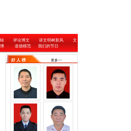
锦
评论博文
讲文明树新风
文
 博
道德模范
我们的节日
好 人 榜
更多>>