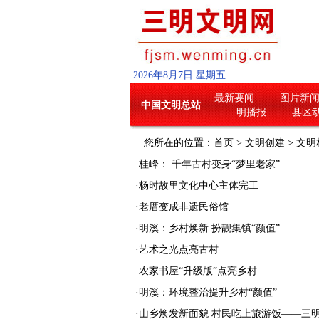
2026
年
8
月
7
日
星期五
最新要闻
图片新
中国文明总站
明播报
县区
您所在的位置：
首页
>
文明创建
>
文明
·
桂峰： 千年古村变身“梦里老家”
·
杨时故里文化中心主体完工
·
老厝变成非遗民俗馆
·
明溪：乡村焕新 扮靓集镇“颜值”
·
艺术之光点亮古村
·
农家书屋“升级版”点亮乡村
·
明溪：环境整治提升乡村“颜值”
·
山乡焕发新面貌 村民吃上旅游饭——三明