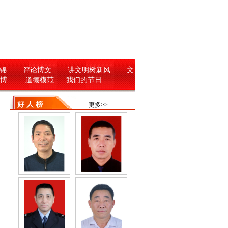
锦
评论博文
讲文明树新风
文
 博
道德模范
我们的节日
好 人 榜
更多>>