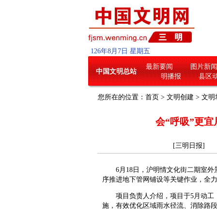
126
年
8
月
7
日
星期五
最新要闻
图片新
中国文明总站
明播报
县区
您所在的位置：
首页
>
文明创建
>
文明
会“呼吸”更
[三明日报] 20
6月18日，沪明情文化街二期室外
序推进地下管网铺设等关键作业，全
项目负责人介绍，项目于5月动工，
施，有效优化区域雨水径流、消除路