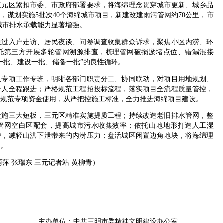
区紧扣市委、市政府部署要求，将海绵理念贯穿城市更新、城乡品
，谋划实施5批次40个海绵城市项目，新建改建雨污管网约70公里，市
%，城市排水承载能力显著增强。
入户走访、居民夜谈、问卷调查收集群众诉求，聚焦小区内涝、环
托第三方开展多轮管网溯源排查，梳理管网破损淤堵点位、错漏混接
一批、建设一批、储备一批”的良性循环。
项工作专班，明晰各部门职责分工、协同联动，对项目用地规划、
专人全程跟进；严格规范工程招投标流程，落实项目全流程质量管控，
，规范专项资金使用，从严把控施工标准，全力推进海绵项目建设。
三大短板，三元区精准实施提质工程；持续改造老旧排水管网，整
管网空白区配套，提高城市污水收集效率；依托山地地形打造人工湿
带，减轻山洪下泄带来的内涝压力；盘活城区闲置边角地块，将海绵理
域。
 张瑞东 三元记者站 黄柳青）
主办单位：中共三明市委精神文明建设办公室