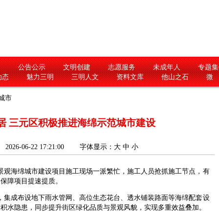
闻
公告公示
文明创建
志愿服务
未成年人
专题集
动态
魅力三明
三明人文
资料文库
他山之石
微
城市
宜居 三元区积极推进海绵示范城市建设
26-06-22 17:21:00
字体显示：
大
中
小
景观海绵城市建设项目施工现场一派繁忙，施工人员抢抓施工节点，有
力保障项目提速提质。
集成布设地下雨水管网、高位生态花台、透水铺装路面等海绵配套设
段积水隐患，同步提升街区绿化品质与景观风貌，实现多重效益叠加。