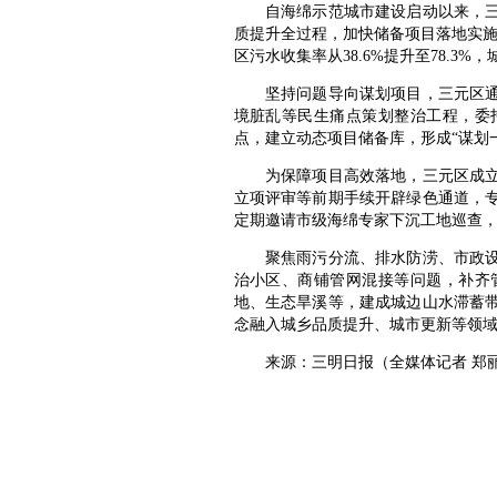
自海绵示范城市建设启动以来，三元
质提升全过程，加快储备项目落地实施
区污水收集率从38.6%提升至78.3
坚持问题导向谋划项目，三元区通过
境脏乱等民生痛点策划整治工程，委
点，建立动态项目储备库，形成“谋划
为保障项目高效落地，三元区成立专
立项评审等前期手续开辟绿色通道，
定期邀请市级海绵专家下沉工地巡查
聚焦雨污分流、排水防涝、市政设施
治小区、商铺管网混接等问题，补齐
地、生态旱溪等，建成城边山水滞蓄
念融入城乡品质提升、城市更新等领
来源：三明日报（全媒体记者 郑丽萍